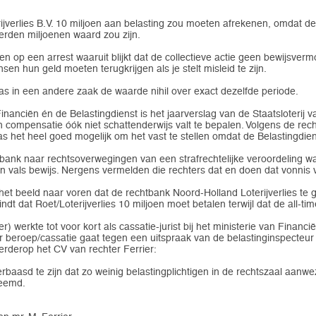
rijverlies B.V. 10 miljoen aan belasting zou moeten afrekenen, omdat d
rden miljoenen waard zou zijn.
 op een arrest waaruit blijkt dat de collectieve actie geen bewijsver
n hun geld moeten terugkrijgen als je stelt misleid te zijn.
 in een andere zaak de waarde nihil over exact dezelfde periode.
nanciën én de Belastingdienst is het jaarverslag van de Staatsloterij v
n compensatie óók niet schattenderwijs valt te bepalen. Volgens de rech
 was het heel goed mogelijk om het vast te stellen omdat de Belastingdi
chtbank naar rechtsoverwegingen van een strafrechtelijke veroordeling w
 vals bewijs. Nergens vermelden die rechters dat en doen dat vonnis v
het beeld naar voren dat de rechtbank Noord-Holland Loterijverlies te 
dt dat Roet/Loterijverlies 10 miljoen moet betalen terwijl dat de all-ti
werkte tot voor kort als cassatie-jurist bij het ministerie van Financiën.
r beroep/cassatie gaat tegen een uitspraak van de belastinginspecteur 
rderop het CV van rechter Ferrier:
rbaasd te zijn dat zo weinig belastingplichtigen in de rechtszaal aanwez
reemd.