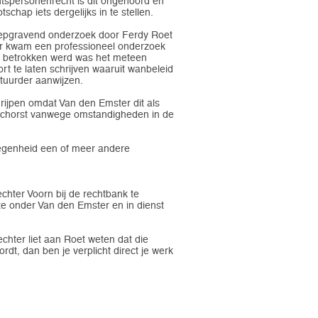
chtspersonenrecht is dit ongehoord en
hap iets dergelijks in te stellen.
diepgravend onderzoek door Ferdy Roet
). Er kwam een professioneel onderzoek
ek betrokken werd was het meteen
 te laten schrijven waaruit wanbeleid
stuurder aanwijzen.
grijpen omdat Van den Emster dit als
geschorst vanwege omstandigheden in de
legenheid een of meer andere
echter Voorn bij de rechtbank te
te onder Van den Emster en in dienst
chter liet aan Roet weten dat die
dt, dan ben je verplicht direct je werk