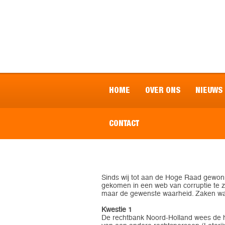
HOME
OVER ONS
NIEUWS
CONTACT
Sinds wij tot aan de Hoge Raad gewonne
gekomen in een web van corruptie te zi
maar de gewenste waarheid. Zaken waaru
Kwestie 1
De rechtbank Noord-Holland wees de he