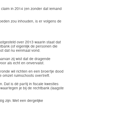
e claim in 2014 (en zonder dat iemand
moeden zou inhouden, is er volgens de
astgesteld over 2013 waarin staat dat
tbank (of eigenlijk de personen die
enst dat nu eenmaal vond.
aarvan zij wist dat de dragende
oor als echt en onvervalst.
gronde wil richten en een broertje dood
me omzet ruimschoots overtreft.
 Dat is dé partij in fiscale kwesties
waartegen je bij de rechtbank (laagste
ig zijn. Met een dergelijke