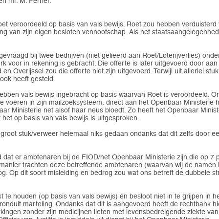
en mr. M. Ferrier.
et veroordeeld op basis van vals bewijs. Roet zou hebben verduisterd v
ng van zijn eigen besloten vennootschap. Als het staatsaangelegenhede
gevraagd bij twee bedrijven (niet gelieerd aan Roet/Loterijverlies) ond
 voor in rekening is gebracht. Die offerte is later uitgevoerd door a
verijssel zou die offerte niet zijn uitgevoerd. Terwijl uit allerlei stukk
ook heeft gesteld.
bben vals bewijs ingebracht op basis waarvan Roet is veroordeeld. Ond
 te voeren in zijn mailzoeksysteem, direct aan het Openbaar Ministeri
ar Ministerie net alsof haar neus bloedt. Zo heeft het Openbaar Ministe
het op basis van vals bewijs is uitgesproken.
 groot stuk/verweer helemaal niks gedaan ondanks dat dit zelfs door
dat er ambtenaren bij de FIOD/het Openbaar Ministerie zijn die op 7 
e manier trachten deze betreffende ambtenaren (waarvan wij de namen 
og. Op dit soort misleiding en bedrog zou wat ons betreft de dubbele 
te houden (op basis van vals bewijs) én besloot niet in te grijpen in het
 ronduit marteling. Ondanks dat dit is aangevoerd heeft de rechtbank hi
rkingen zonder zijn medicijnen lieten met levensbedreigende ziekte va