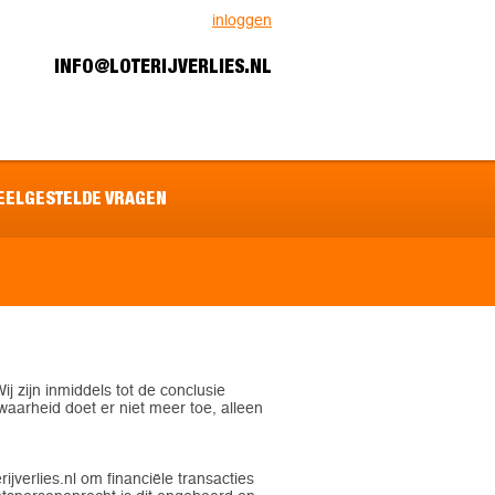
inloggen
INFO@LOTERIJVERLIES.NL
EELGESTELDE VRAGEN
j zijn inmiddels tot de conclusie
waarheid doet er niet meer toe, alleen
verlies.nl om financiële transacties