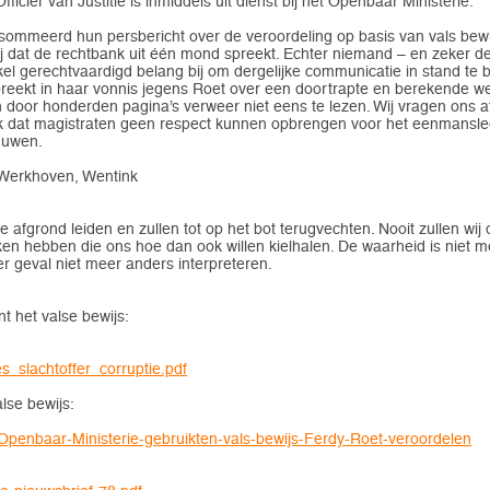
icier van Justitie is inmiddels uit dienst bij het Openbaar Ministerie.
sommeerd hun persbericht over de veroordeling op basis van vals bew
zij dat de rechtbank uit één mond spreekt. Echter niemand – en zeker d
l gerechtvaardigd belang bij om dergelijke communicatie in stand te bl
reekt in haar vonnis jegens Roet over een doortrapte en berekende werk
 door honderden pagina’s verweer niet eens te lezen. Wij vragen ons af 
ruk dat magistraten geen respect kunnen opbrengen voor het eenmansl
 duwen.
, Werkhoven, Wentink
e afgrond leiden en zullen tot op het bot terugvechten. Nooit zullen wij
en hebben die ons hoe dan ook willen kielhalen. De waarheid is niet m
er geval niet meer anders interpreteren.
t het valse bewijs:
rlies_slachtoffer_corruptie.pdf
lse bewijs:
k-Openbaar-Ministerie-gebruikten-vals-bewijs-Ferdy-Roet-veroordelen