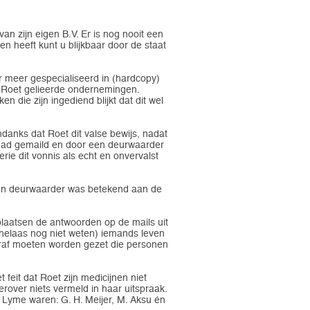
an zijn eigen B.V. Er is nog nooit een
n heeft kunt u blijkbaar door de staat
er meer gespecialiseerd in (hardcopy)
an Roet gelieerde ondernemingen.
en die zijn ingediend blijkt dat dit wel
anks dat Roet dit valse bewijs, nadat
e had gemaild en door een deurwaarder
rie dit vonnis als echt en onvervalst
 een deurwaarder was betekend aan de
plaatsen de antwoorden op de mails uit
helaas nog niet weten) iemands leven
straf moeten worden gezet die personen
 feit dat Roet zijn medicijnen niet
erover niets vermeld in haar uitspraak.
n Lyme waren: G. H. Meijer, M. Aksu én