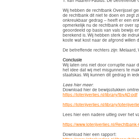
T. van Haaren-Paulus. De betreffende Off
Wij hebben de rechtbank Overijssel ge
de rechtbank dit niet te doen en zegt 
onkreukbaar gedrag – heeft er een enke
opmerkelijk nu de rechtbank er over sp
geoordeeld op basis van vals bewijs en
berekend is. Wij hebben sterk de ind
koste wat kost naar de afgrond willen
De betreffende rechters zijn: Melaard
Conclusie
Wij laten ons niet door corruptie naar d
het idee dat wij met misgunners te mak
staatskas. Wij kunnen dit gedrag in ied
Lees hier meer
:
Download hier de bewijsstukken omtren
https://loterijverlies.nl/library/tbvAD.pdf
https://loterijverlies.nl/library/loterijve
Lees hier een nadere uitleg over het va
https://www.loterijverlies.nl/Rechtban
Download hier een rapport: