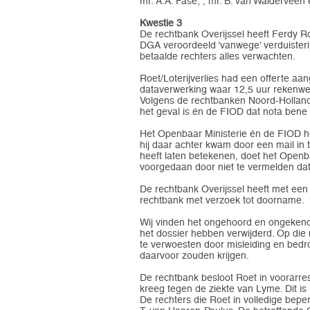
mr. A.A. Fase, , mr. B. van Walderveen 
Kwestie 3
De rechtbank Overijssel heeft Ferdy Ro
DGA veroordeeld ‘vanwege’ verduisteri
betaalde rechters alles verwachten.
Roet/Loterijverlies had een offerte aan
dataverwerking waar 12,5 uur rekenwerk
Volgens de rechtbanken Noord-Holland en O
het geval is én de FIOD dat nota bene 
Het Openbaar Ministerie én de FIOD he
hij daar achter kwam door een mail in
heeft laten betekenen, doet het Openba
voorgedaan door niet te vermelden dat 
De rechtbank Overijssel heeft met een
rechtbank met verzoek tot doorname.
Wij vinden het ongehoord en ongekend 
het dossier hebben verwijderd. Op di
te verwoesten door misleiding en bedr
daarvoor zouden krijgen.
De rechtbank besloot Roet in voorarrest 
kreeg tegen de ziekte van Lyme. Dit is
De rechters die Roet in volledige bepe