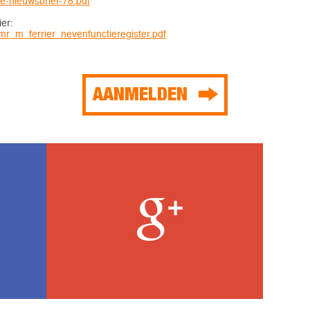
lage-nieuwsbrief-78.pdf
er:
w_mr_m_ferrier_nevenfunctieregister.pdf
AANMELDEN