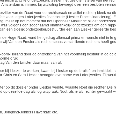
erlies.nl B.V.) te onderzoeken. Gezien het gesloten stelsel van het re
sterdam is immers bij uitsluiting bevoegd over een besloten vennootsc
rzitter van de Raad voor de rechtspraak en actief rechter) bleek na 
elfde zaak tegen Loterijverlies financierde (Liesker Procesfinanciering
ting, maar op het moment dat het Openbaar Ministerie bij dat onderzo
n was volgens een zogenaamd onafhankelijk onderzoeker om een rapport
dan een tijdelijk onderzoeker/bestuurder een aan Liesker gelieerde be
an de Hoge Raad, vond het gedrag allemaal prima en wenste niet in te 
erwijl Van den Emster als rechtersbaas verschillende rechters heeft 
 Noord-Holland door de onttrekking van het voormalig bestuur in de ge
enorme druk
 zag Van den Emster daar maar van af.
r bij Liesker te werken, kwam bij Liesker op de bruiloft en inmiddels r
r Chris en Sara Liesker beoogde overname van Loterijverlies. Zij werk
r op dit dossier onder Liesker werkte, wraakte Roet die rechter. Die re
op dezelfde dag alsnog uitspraak. Noot: als je als rechter gewraakt wor
rn, Jongkind-Jonkers Haverkate etc.