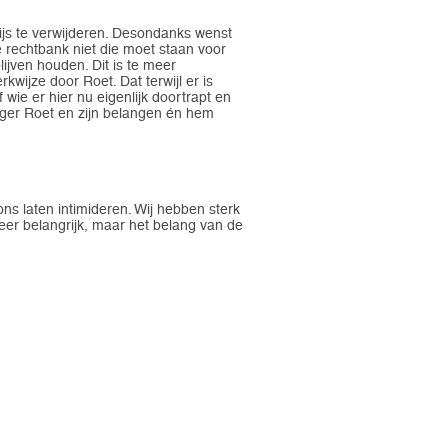
ijs te verwijderen. Desondanks wenst
e rechtbank niet die moet staan voor
ijven houden. Dit is te meer
wijze door Roet. Dat terwijl er is
wie er hier nu eigenlijk doortrapt en
eger Roet en zijn belangen én hem
 ons laten intimideren. Wij hebben sterk
eer belangrijk, maar het belang van de