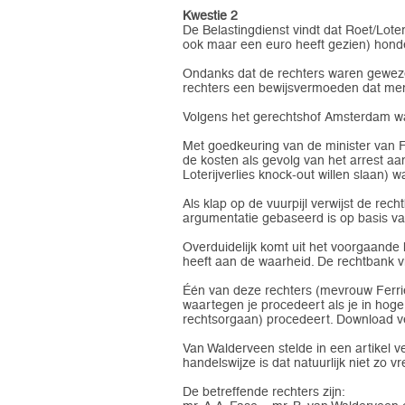
Kwestie 2
De Belastingdienst vindt dat Roet/Lote
ook maar een euro heeft gezien) honde
Ondanks dat de rechters waren gewezen
rechters een bewijsvermoeden dat mense
Volgens het gerechtshof Amsterdam was
Met goedkeuring van de minister van Fi
de kosten als gevolg van het arrest aa
Loterijverlies knock-out willen slaan)
Als klap op de vuurpijl verwijst de re
argumentatie gebaseerd is op basis van
Overduidelijk komt uit het voorgaande 
heeft aan de waarheid. De rechtbank vin
Één van deze rechters (mevrouw Ferrier) 
waartegen je procedeert als je in hoge
rechtsorgaan) procedeert. Download ve
Van Walderveen stelde in een artikel ve
handelswijze is dat natuurlijk niet zo v
De betreffende rechters zijn: