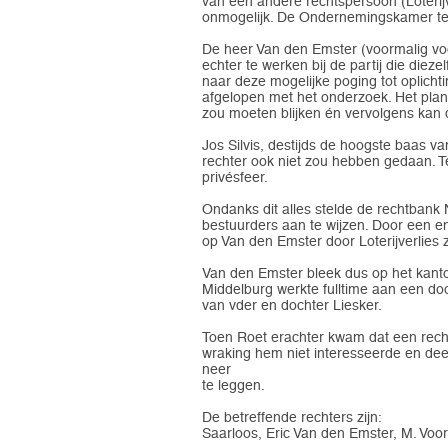
van een andere rechtspersoon (Loterijv
onmogelijk. De Ondernemingskamer te Am
De heer Van den Emster (voormalig voo
echter te werken bij de partij die diez
naar deze mogelijke poging tot oplich
afgelopen met het onderzoek. Het pla
zou moeten blijken én vervolgens kan 
Jos Silvis, destijds de hoogste baas v
rechter ook niet zou hebben gedaan. T
privésfeer.
Ondanks dit alles stelde de rechtbank
bestuurders aan te wijzen. Door een 
op Van den Emster door Loterijverlies
Van den Emster bleek dus op het kantoo
Middelburg werkte fulltime aan een doo
van vder en dochter Liesker.
Toen Roet erachter kwam dat een rechte
wraking hem niet interesseerde en deed 
neer
te leggen.
De betreffende rechters zijn:
Saarloos, Eric Van den Emster, M. Voo